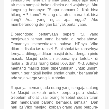
sembab kemerahan terlihat jelas, beberapa tetes
air mata nampak bekas diseka dari wajahnya. Aku
langsung bertanya: "Siapa namamu?, Kok bisa
hilang HP kamu? Emang ditaruh dimana kok bisa
ilang? Ada yang ngliat apa ngga?" Aku
memberondong dengan banyak pertanyaan.
Diberondong pertanyaan seperti itu, yang
menjawab teman yang berada di sebelahnya.
Temannya menceritakan bahwa HPnya Viko
ditaruh disaku tas ransel. Saat sholat tas ranselnya
ternyata ditinggal diluar masjid dekat dengan pintu
masuk. Masjid sekolah sebenarnya terletak di
lantai 2, di atas ruang kelas IX-A dan IX-B. Artinya
memang masjid tidak diperuntukan untuk umum,
namun seringkali ketika sholat dhuhur berjama'ah
ada saja warga yang ikut sholat.
Rupanya memang ada orang yang sengaja datang
ke Masjid sekolah untuk berpura-pura sholat.
Sebelum sholat usai orang tersebut sudah turun
dan mengambil barang berharga jama'ah. Dan
hari itu Viko menjadi korban orang yang berpura-