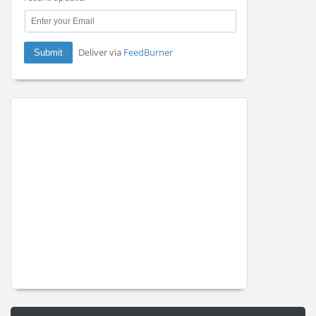
Deliver via
FeedBurner