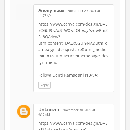
Anonymous
November 29, 2021 at
11:27 AM
https://www.canva.com/design/DAE
xCGUI9NA/STW0w5OheqyAzuwRmZ
5s8Q/view?
utm_content=DAExCGUI9NA&utm_c
ampaign=designshare&utm_mediu
m=link&utm_source=homepage_des
ign_menu
Felisya Denti Ramadani (13/9A)
Reply
Unknown
November 30, 2021 at
9:19 AM
https://www.canva.com/design/DAE
xBf1vLrw/share/preview?