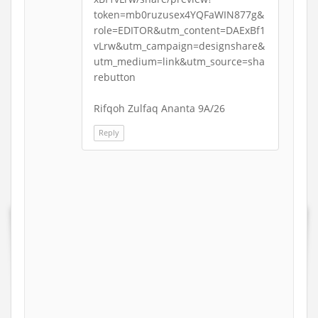
token=mb0ruzusex4YQFaWIN877g&
role=EDITOR&utm_content=DAExBf1
vLrw&utm_campaign=designshare&
utm_medium=link&utm_source=sha
rebutton
Rifqoh Zulfaq Ananta 9A/26
Reply