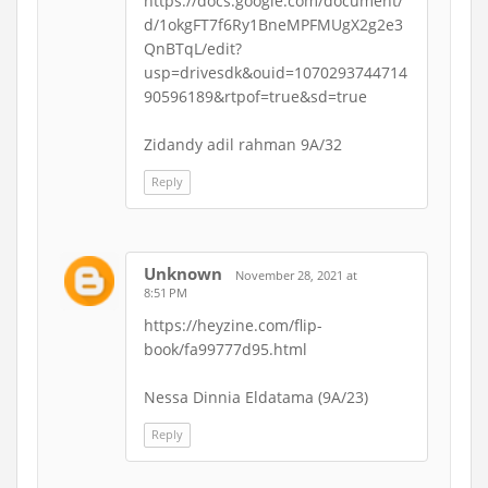
https://docs.google.com/document/
d/1okgFT7f6Ry1BneMPFMUgX2g2e3
QnBTqL/edit?
usp=drivesdk&ouid=1070293744714
90596189&rtpof=true&sd=true
Zidandy adil rahman 9A/32
Reply
Unknown
November 28, 2021 at
8:51 PM
https://heyzine.com/flip-
book/fa99777d95.html
Nessa Dinnia Eldatama (9A/23)
Reply