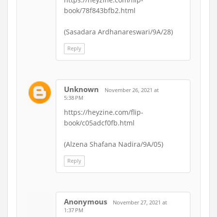
book/78f843bfb2.html
(Sasadara Ardhanareswari/9A/28)
Reply
Unknown
November 26, 2021 at
5:38 PM
https://heyzine.com/flip-
book/c05adcf0fb.html
(Alzena Shafana Nadira/9A/05)
Reply
Anonymous
November 27, 2021 at
1:37 PM