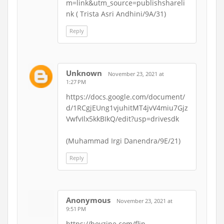
m=link&utm_source=publishshareli
nk ( Trista Asri Andhini/9A/31)
Reply
Unknown
November 23, 2021 at
1:27 PM
https://docs.google.com/document/
d/1RCgjEUng1vjuhitMT4jvV4miu7Gjz
VwfvIlx5kkBIkQ/edit?usp=drivesdk
(Muhammad Irgi Danendra/9E/21)
Reply
Anonymous
November 23, 2021 at
9:51 PM
https://heyzine.com/flip-