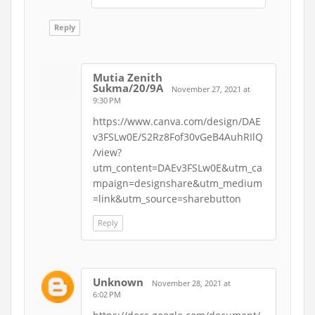
Reply
Mutia Zenith
Sukma/20/9A
November 27, 2021 at
9:30 PM
https://www.canva.com/design/DAE
v3FSLw0E/S2Rz8Fof30vGeB4AuhRIlQ
/view?
utm_content=DAEv3FSLw0E&utm_ca
mpaign=designshare&utm_medium
=link&utm_source=sharebutton
Reply
Unknown
November 28, 2021 at
6:02 PM