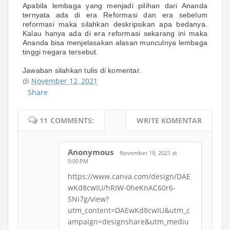
Apabila lembaga yang menjadi pilihan dari Ananda
ternyata ada di era Reformasi dan era sebelum
reformasi maka silahkan deskripsikan apa bedanya.
Kalau hanya ada di era reformasi sekarang ini maka
Ananda bisa menjelasakan alasan munculnya lembaga
tinggi negara tersebut.
Jawaban silahkan tulis di komentar.
di
November 12, 2021
Share
11 COMMENTS:
WRITE KOMENTAR
Anonymous
November 19, 2021 at
5:00 PM
https://www.canva.com/design/DAE
wKd8cwIU/hRIW-0heKnAC60r6-
SNi7g/view?
utm_content=DAEwKd8cwIU&utm_c
ampaign=designshare&utm_mediu