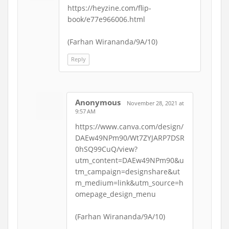
https://heyzine.com/flip-
book/e77e966006.html
(Farhan Wirananda/9A/10)
Reply
Anonymous
November 28, 2021 at
9:57 AM
https://www.canva.com/design/
DAEw49NPm90/Wt7ZYJARP7DSR
0hSQ99CuQ/view?
utm_content=DAEw49NPm90&u
tm_campaign=designshare&ut
m_medium=link&utm_source=h
omepage_design_menu
(Farhan Wirananda/9A/10)