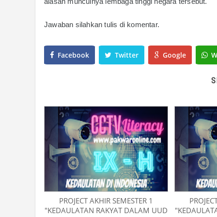
alasan munculnya lembaga tinggi negara tersebut.
Jawaban silahkan tulis di komentar.
Facebook
Twitter
Google
W
S
PROJECT AKHIR SEMESTER 1
PROJECT
"KEDAULATAN RAKYAT DALAM UUD
"KEDAULAT