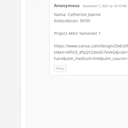
Anonymous
December 7, 2021 at 10:15 PM
Nama: Catherine Joanne
Kelas/Absen: 9F/05
Project Akhir Semester 1
https://www.canva.com/design/DAEv5P
token=6PiC0_4fqQY2dxIXS7eVeQ&rol
hare&utm_medium=link&utm_source=
Reply