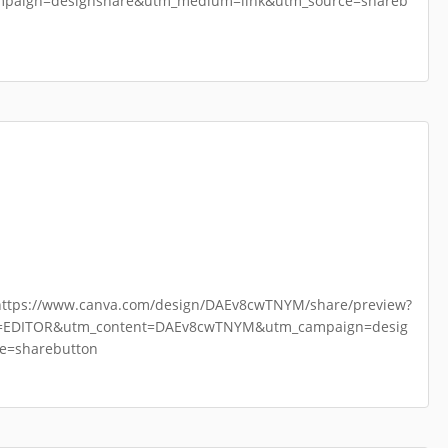
paign=designshare&utm_medium=link&utm_source=shareb
a.com/design/DAEv8cwTNYM/share/preview?
e=EDITOR&utm_content=DAEv8cwTNYM&utm_campaign=desig
e=sharebutton