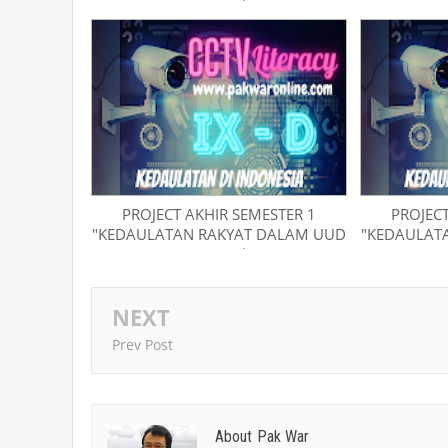
NRI TAHUN 1945" | KELAS IX-H
NRI TAHU
PROJECT AKHIR SEMESTER 1
PROJECT
"KEDAULATAN RAKYAT DALAM UUD
"KEDAULAT
NRI TAHUN 1945" | KELAS IX-D
NRI TAHU
NEXT
Prev Post
About Pak War