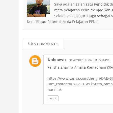
Saya adalah salah satu Pendidik
mata pelajaran PPKn menjadikan s
Selain sebagai guru juga sebagai 
Kemdikbud RI untuk Mata Pelajaran PPKn.
5 COMMENTS:
Unknown
November 16, 2021 at 10:26 PM
Falisha Zhavira Amalia Ramadhani (9
https://www.canva.com/design/DAEv5
utm_content=DAEv5JTlWEk&utm_camp
harelink
Reply