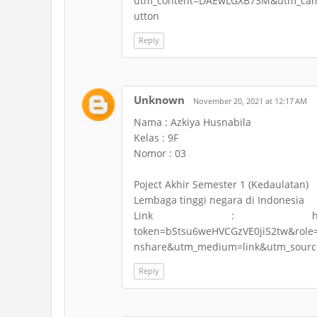
utm_content=DAEwLGXB73M&utm_cam
utton
Reply
Unknown
November 20, 2021 at 12:17 AM
Nama : Azkiya Husnabila
Kelas : 9F
Nomor : 03
Poject Akhir Semester 1 (Kedaulatan)
Lembaga tinggi negara di Indonesia
Link : https://www.canv
token=bStsu6weHVCGzVE0ji52tw&rol
nshare&utm_medium=link&utm_sourc
Reply