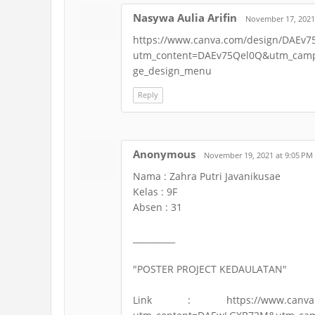
Nasywa Aulia Arifin
November 17, 2021
https://www.canva.com/design/DAEv
utm_content=DAEv75Qel0Q&utm_cam
ge_design_menu
Reply
Anonymous
November 19, 2021 at 9:05 PM
Nama : Zahra Putri Javanikusae
Kelas : 9F
Absen : 31
__________
"POSTER PROJECT KEDAULATAN"
Link : https://www.canva.com/