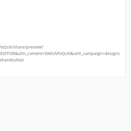
oQcXI/share/preview?
e=EDITOR&utm_content=DAEv5PoQcXI&utm_campaign=designs
sharebutton