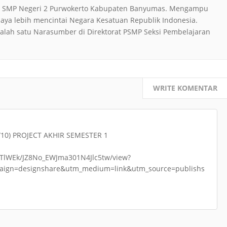
 di SMP Negeri 2 Purwokerto Kabupaten Banyumas. Mengampu
aya lebih mencintai Negara Kesatuan Republik Indonesia.
salah satu Narasumber di Direktorat PSMP Seksi Pembelajaran
WRITE KOMENTAR
F/10) PROJECT AKHIR SEMESTER 1
JTlWEk/JZ8No_EWJma301N4Jlc5tw/view?
aign=designshare&utm_medium=link&utm_source=publishs