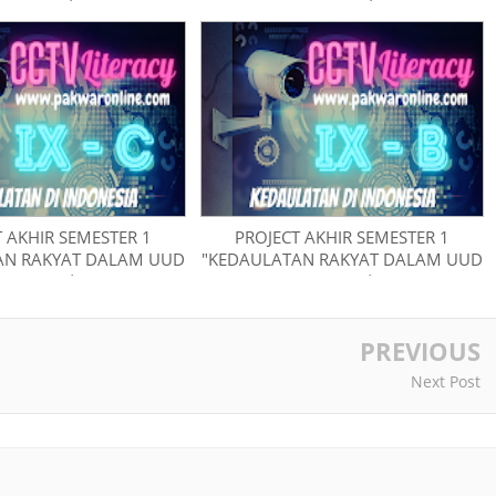
N 1945" | KELAS IX-G
NRI TAHUN 1945" | KELAS IX-E
 AKHIR SEMESTER 1
PROJECT AKHIR SEMESTER 1
AN RAKYAT DALAM UUD
"KEDAULATAN RAKYAT DALAM UUD
N 1945" | KELAS IX-C
NRI TAHUN 1945" | KELAS IX-B
PREVIOUS
Next Post