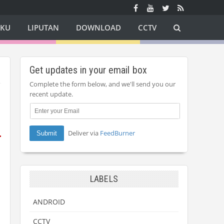
AKU
LIPUTAN
DOWNLOAD
CCTV
Get updates in your email box
Complete the form below, and we'll send you our
recent update.
Deliver via
FeedBurner
LABELS
ANDROID
CCTV