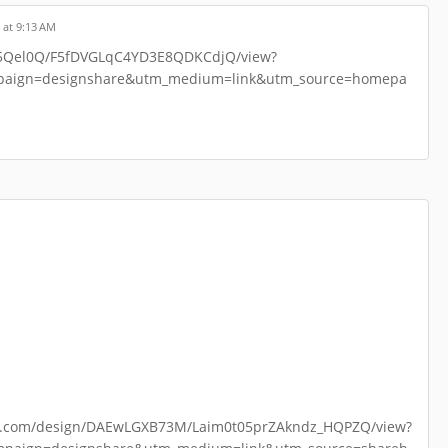
 at 9:13 AM
75Qel0Q/F5fDVGLqC4YD3E8QDKCdjQ/view?
paign=designshare&utm_medium=link&utm_source=homepa
design/DAEwLGXB73M/Laim0t05prZAkndz_HQPZQ/view?