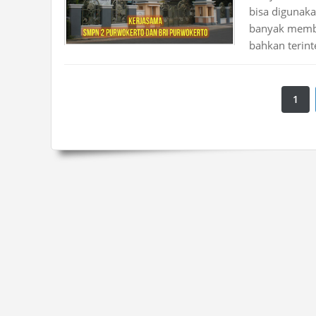
bisa digunak
banyak membua
bahkan terinte
1