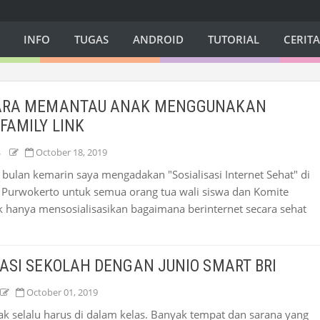
INFO
TUGAS
ANDROID
TUTORIAL
CERIT
CARA MEMANTAU ANAK MENGGUNAKAN
 FAMILY LINK
L
October 18, 2019
 bulan kemarin saya mengadakan "Sosialisasi Internet Sehat" di
 Purwokerto untuk semua orang tua wali siswa dan Komite
k hanya mensosialisasikan bagaimana berinternet secara sehat
SASI SEKOLAH DENGAN JUNIO SMART BRI
October 01, 2019
idak selalu harus di dalam kelas. Banyak tempat dan sarana yang