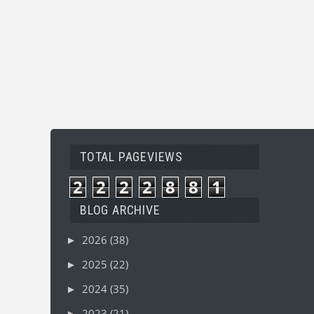
TOTAL PAGEVIEWS
2
2
2
2
8
8
1
BLOG ARCHIVE
2026
(38)
►
2025
(22)
►
2024
(35)
►
2023
(21)
►