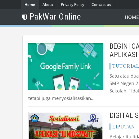
Home
About
Privacy Policy
Contact us
PakWar Online
HOME
BEGINI 
APLIKASI
TUTORIA
Satu atau dua
SMP Negeri 2
Sekolah. Tida
tetapi juga menyosialisasikan...
DIGITALI
LIPUTAN
Belajar itu t