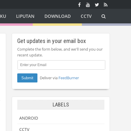
AKU
LIPUTAN
DOWNLOAD
CCTV
Get updates in your email box
Complete the form below, and we'll send you our
recent update.
Deliver via
FeedBurner
LABELS
ANDROID
CCTV