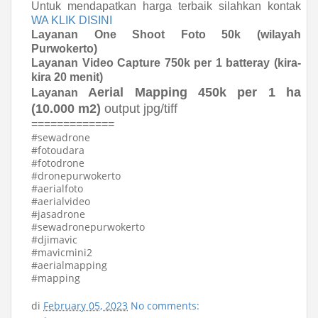
Untuk mendapatkan harga terbaik silahkan kontak
WA KLIK DISINI
Layanan One Shoot Foto 50k (wilayah
Purwokerto)
Layanan Video Capture 750k per 1 batteray (kira-
kira 20 menit)
Aerial
Mapping 450k per 1 ha
Layanan
(10.000 m2)
output jpg/tiff
=============
#sewadrone
#fotoudara
#fotodrone
#dronepurwokerto
#aerialfoto
#aerialvideo
#jasadrone
#sewadronepurwokerto
#djimavic
#mavicmini2
#aerialmapping
#mapping
di
February 05, 2023
No comments: