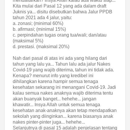
mendaftarkan? Insya Allah kalau ada waktu siap...
Kita mulai dari Pasal 12 yang ada dalam draft
Juknis ya... disitu disebutkan bahwa Jalur PPDB
tahun 2021 ada 4 jalur, yaitu:
a. zonasi; (minimal 60%)
b. afirmasi; (minimal 15%)
c. perpindahan tugas orang tua/wali; dan/atau
(maksimal 5%)
d. prestasi. (maksimal 20%)
Nah dari pasal di atas ini ada yang hilang dari
tahun yang lalu ya... Tahun lalu ada jalur Nakes
Covid-19 yang wajib diterima, tahun ini tidak ada.
Kenapa? menurut info yang kredibel ini
dihilangkan karena hampir semua tenaga
kesehatan sekarang ini menangani Covid-19. Jadi
kalau semua nakes anaknya wajib diterima tentu
akan buanyak banget... hehehe... jangan
khawatir... Insya Allah untuk semua tenaga
kesehatan anak-anaknya akan tetap mendapatkan
sekolah yang diinginkan... karena biasanya anak
nakes pinter-pinter juga... hehehe...
Selanjutnya di pasal 15 adalah penjelasan tentang