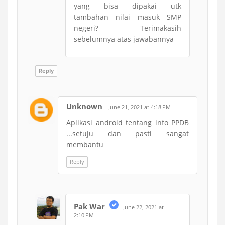
yang bisa dipakai utk
tambahan nilai masuk SMP
negeri? Terimakasih
sebelumnya atas jawabannya
Reply
Unknown
June 21, 2021 at 4:18 PM
Aplikasi android tentang info PPDB
...setuju dan pasti sangat
membantu
Reply
Pak War
June 22, 2021 at
2:10 PM