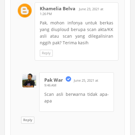
Khamelia Belva
June 23, 2021 at
1:26 PM
Pak, mohon infonya untuk berkas
yang diuploud berupa scan akta/KK
asli atau scan yang dilegalisiran
nggih pak? Terima kasih
Reply
Pak War
June 25, 2021 at
9:46 AM
Scan asli berwarna tidak apa-
apa
Reply