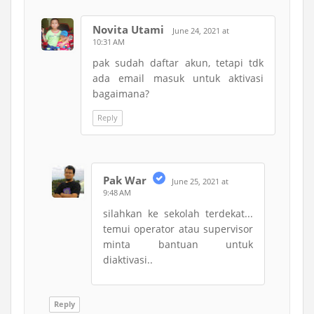
Novita Utami
June 24, 2021 at
10:31 AM
pak sudah daftar akun, tetapi tdk
ada email masuk untuk aktivasi
bagaimana?
Reply
Pak War
June 25, 2021 at
9:48 AM
silahkan ke sekolah terdekat...
temui operator atau supervisor
minta bantuan untuk
diaktivasi..
Reply