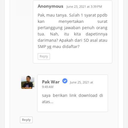
Anonymous
June 23, 2021 at 3:39 PM
Pak, mau tanya. Salah 1 syarat ppdb
kan menyertakan surat
pertanggung jawaban penuh orang
tua. Nah, itu kita dapetinnya
darimana? Apakah dari SD asal atau
SMP yg mau didaftar?
Reply
Pak War
June 25, 2021 at
9:49 AM
saya berikan link download di
atas...
Reply