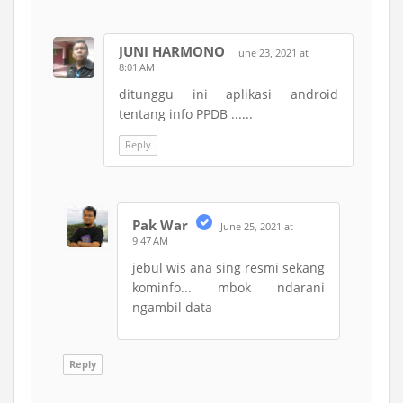
JUNI HARMONO
June 23, 2021 at
8:01 AM
ditunggu ini aplikasi android
tentang info PPDB ......
Reply
Pak War
June 25, 2021 at
9:47 AM
jebul wis ana sing resmi sekang
kominfo... mbok ndarani
ngambil data
Reply