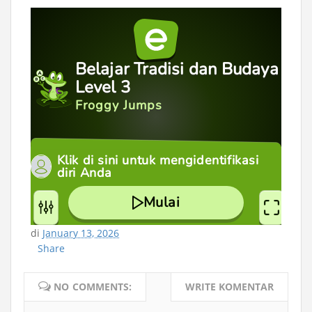
#GamesIFP
#IFP
#Gim
#educaplay
#tradisi
#budaya
#melestarikanbudaya
#budayabangsa
#pkn
#ppkn
#pancasila
di
January 13, 2026
Share
NO COMMENTS:
WRITE KOMENTAR