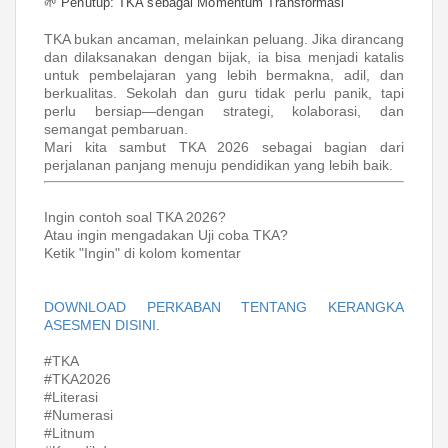
🌱 Penutup: TKA sebagai Momentum Transformasi
TKA bukan ancaman, melainkan peluang. Jika dirancang
dan dilaksanakan dengan bijak, ia bisa menjadi katalis
untuk pembelajaran yang lebih bermakna, adil, dan
berkualitas. Sekolah dan guru tidak perlu panik, tapi
perlu bersiap—dengan strategi, kolaborasi, dan
semangat pembaruan.
Mari kita sambut TKA 2026 sebagai bagian dari
perjalanan panjang menuju pendidikan yang lebih baik.
Ingin contoh soal TKA 2026?
Atau ingin mengadakan Uji coba TKA?
Ketik "Ingin" di kolom komentar
DOWNLOAD PERKABAN TENTANG KERANGKA
ASESMEN DISINI
.
#TKA
#TKA2026
#Literasi
#Numerasi
#Litnum