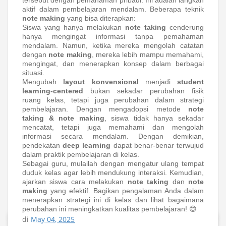
tersebut dengan pemahaman pribadi. Ini adalah langkah
aktif dalam pembelajaran mendalam. Beberapa teknik
note making
yang bisa diterapkan:
Siswa yang hanya melakukan
note taking
cenderung
hanya mengingat informasi tanpa pemahaman
mendalam. Namun, ketika mereka mengolah catatan
dengan
note making
, mereka lebih mampu memahami,
mengingat, dan menerapkan konsep dalam berbagai
situasi.
Mengubah
layout konvensional
menjadi
student
learning-centered
bukan sekadar perubahan fisik
ruang kelas, tetapi juga perubahan dalam strategi
pembelajaran. Dengan mengadopsi metode
note
taking & note making
, siswa tidak hanya sekadar
mencatat, tetapi juga memahami dan mengolah
informasi secara mendalam. Dengan demikian,
pendekatan
deep learning
dapat benar-benar terwujud
dalam praktik pembelajaran di kelas.
Sebagai guru, mulailah dengan mengatur ulang tempat
duduk kelas agar lebih mendukung interaksi. Kemudian,
ajarkan siswa cara melakukan
note taking
dan
note
making
yang efektif. Bagikan pengalaman Anda dalam
menerapkan strategi ini di kelas dan lihat bagaimana
perubahan ini meningkatkan kualitas pembelajaran! 😊
di
May 04, 2025