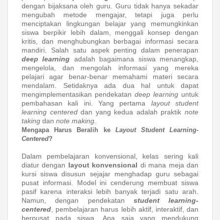
dengan bijaksana oleh guru. Guru tidak hanya sekadar
mengubah metode mengajar, tetapi juga perlu
menciptakan lingkungan belajar yang memungkinkan
siswa berpikir lebih dalam, menggali konsep dengan
kritis, dan menghubungkan berbagai informasi secara
mandiri. Salah satu aspek penting dalam penerapan
deep learning
adalah bagaimana siswa menangkap,
mengelola, dan mengolah informasi yang mereka
pelajari agar benar-benar memahami materi secara
mendalam. Setidaknya ada dua hal untuk dapat
mengimplementasikan pendekatan
deep learning
untuk
pembahasan kali ini. Yang pertama
layout student
learning centered
dan yang kedua adalah praktik
note
taking
dan
note making.
Mengapa Harus Beralih ke
Layout Student Learning-
Centered
?
Dalam pembelajaran konvensional, kelas sering kali
diatur dengan
layout konvensional
di mana meja dan
kursi siswa disusun sejajar menghadap guru sebagai
pusat informasi. Model ini cenderung membuat siswa
pasif karena interaksi lebih banyak terjadi satu arah.
Namun, dengan pendekatan
student learning-
centered
, pembelajaran harus lebih aktif, interaktif, dan
berpusat pada siswa. Apa saja yang mendukung