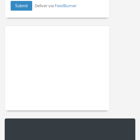
Deliver via
FeedBurner