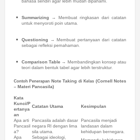
bahasa sendiri agar lebih mudah dipahami.
Summarizing
→ Membuat ringkasan dari catatan
untuk menyoroti poin utama.
Questioning
→ Membuat pertanyaan dari catatan
sebagai refleksi pemahaman.
Comparison Table
→ Membandingkan konsep atau
teori dalam bentuk tabel agar lebih terstruktur.
Note Taking
(Cornell Notes
Contoh Penerapan
di Kelas
– Materi Pancasila)
Kata
Kunci/P
Catatan Utama
Kesimpulan
ertanya
an
Apa arti
Pancasila adalah dasar
Pancasila menjadi
Pancasil
negara RI dengan lima
landasan dalam
a?
sila utama.
kehidupan bernegara.
Apa
Sebagai ideologi,