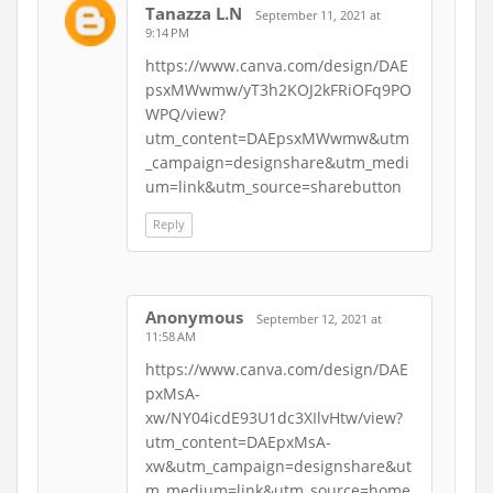
Tanazza L.N
September 11, 2021 at
9:14 PM
https://www.canva.com/design/DAE
psxMWwmw/yT3h2KOJ2kFRiOFq9PO
WPQ/view?
utm_content=DAEpsxMWwmw&utm
_campaign=designshare&utm_medi
um=link&utm_source=sharebutton
Reply
Anonymous
September 12, 2021 at
11:58 AM
https://www.canva.com/design/DAE
pxMsA-
xw/NY04icdE93U1dc3XIlvHtw/view?
utm_content=DAEpxMsA-
xw&utm_campaign=designshare&ut
m_medium=link&utm_source=home