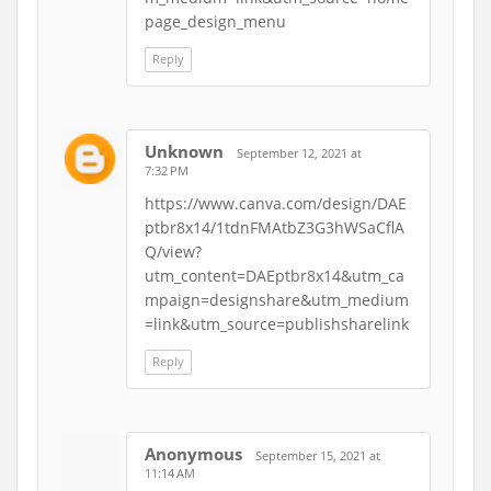
page_design_menu
Reply
Unknown
September 12, 2021 at
7:32 PM
https://www.canva.com/design/DAE
ptbr8x14/1tdnFMAtbZ3G3hWSaCflA
Q/view?
utm_content=DAEptbr8x14&utm_ca
mpaign=designshare&utm_medium
=link&utm_source=publishsharelink
Reply
Anonymous
September 15, 2021 at
11:14 AM