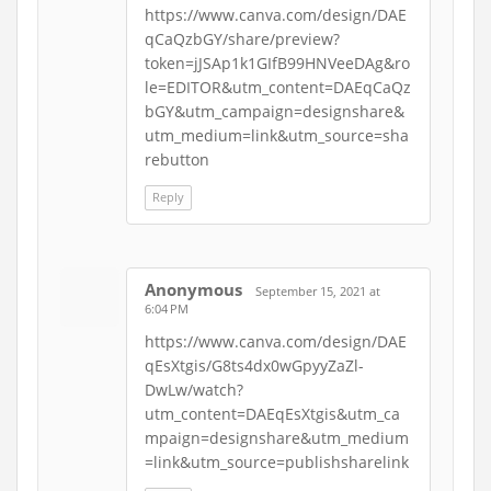
https://www.canva.com/design/DAE
qCaQzbGY/share/preview?
token=jJSAp1k1GIfB99HNVeeDAg&ro
le=EDITOR&utm_content=DAEqCaQz
bGY&utm_campaign=designshare&
utm_medium=link&utm_source=sha
rebutton
Reply
Anonymous
September 15, 2021 at
6:04 PM
https://www.canva.com/design/DAE
qEsXtgis/G8ts4dx0wGpyyZaZl-
DwLw/watch?
utm_content=DAEqEsXtgis&utm_ca
mpaign=designshare&utm_medium
=link&utm_source=publishsharelink