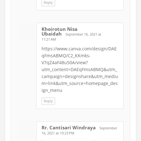
Reply
Khoirotun Nisa
Ubaidah
September 16, 2021 at
11:21 AM
https://www.canva.com/design/DAE
qFmsABMQ/C2_KKmks-
V7qZ4aF48u50A/view?
utm_content=DAEqFmsABMQ&utm_
campaign=designshare&utm_mediu
m=link&utm_source=homepage_des
ign_menu
Reply
Rr. Cantisari Windraya
September
16, 2021 at 10:23 PM