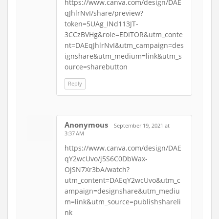
https://www.canva.com/design/DAE
qJhlrNvI/share/preview?
token=5UAg_INd113JT-
3CCzBVHg&role=EDITOR&utm_conte
nt=DAEqJhlrNvI&utm_campaign=des
ignshare&utm_medium=link&utm_s
ource=sharebutton
Reply
Anonymous
September 19, 2021 at
3:37 AM
https://www.canva.com/design/DAE
qY2wcUvo/j5S6C0DbWax-
OjSN7Xr3bA/watch?
utm_content=DAEqY2wcUvo&utm_c
ampaign=designshare&utm_mediu
m=link&utm_source=publishshareli
nk