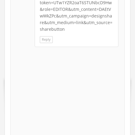
token=UTw1YZR2oaT6STUNbcD9Hw
&role=EDITOR&utm_content=DAEtV
wWkZPc&utm_campaign=designsha
re&utm_medium=link&utm_source=
sharebutton
Reply