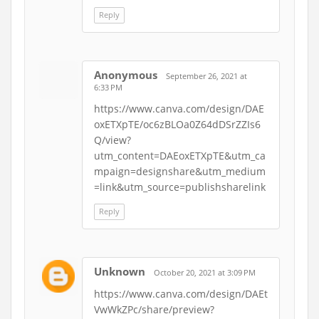
Reply
Anonymous
September 26, 2021 at
6:33 PM
https://www.canva.com/design/DAE
oxETXpTE/oc6zBLOa0Z64dDSrZZIs6
Q/view?
utm_content=DAEoxETXpTE&utm_ca
mpaign=designshare&utm_medium
=link&utm_source=publishsharelink
Reply
Unknown
October 20, 2021 at 3:09 PM
https://www.canva.com/design/DAEt
VwWkZPc/share/preview?