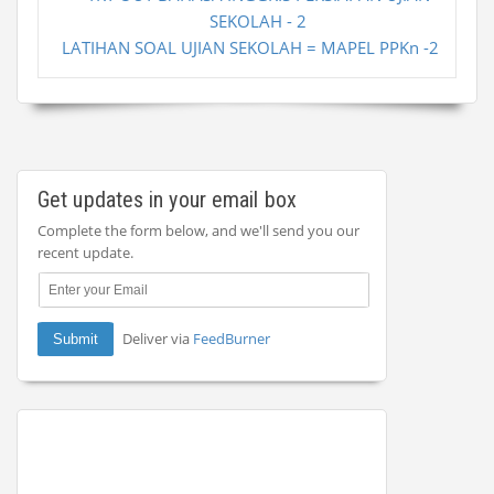
SEKOLAH - 2
LATIHAN SOAL UJIAN SEKOLAH = MAPEL PPKn -2
Get updates in your email box
Complete the form below, and we'll send you our
recent update.
Deliver via
FeedBurner