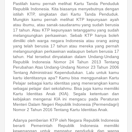
Pastilah kamu pernah melihat Kartu Tanda Penduduk
Republik Indonesia. Kita biasanya menyebutnya dengan
istilah KTP, singkatan dari Kartu Tanda Penduduk.
Mungkin kamu pernah melihat KTP kepunyaan ayah
atau ibumu, atau sanak-saudaramu yang sudah berusia
17 tahun. Atau KTP kepunyaan tetanggamu yang sudah
melangsungkan perkawinan. Sebab KTP hanya boleh
dimiliki oleh warga negara Indonesia atau orang asing
yang telah berusia 17 tahun atau mereka yang pernah
melangsungkan perkawinan walaupun belum berusia 17
tahun. Hal tersebut dinyatakan dalam Undang-Undang
Republik Indonesia Nomor 24 Tahun 2013 Tentang
Perubahan Atas Undang-Undang Nomor 23 Tahun 2006
Tentang Administrasi Kependudukan. Lalu untuk kamu
kartu identitasnya apa? Kamu bisa menggunakan Kartu
Pelajar sebagai kartu identitas yang menerangkan kamu
sebagai pelajar dari sekolahmu. Bisa juga kamu memiliki
Kartu Identitas Anak (KIA). Segala ketentuan dan
kebijakan mengenai KIA ini mengacu pada Peraturan
Menteri Dalam Negeri Republik Indonesia (Permendagri)
Nomor 2 Tahun 2016 Tentang Kartu Identitas Anak.
Adanya pemberian KTP oleh Negara Republik Indonesia
berarti Pemerintah Republik Indonesia memiliki
kewenangan untuk mengatur penduduk dan warga