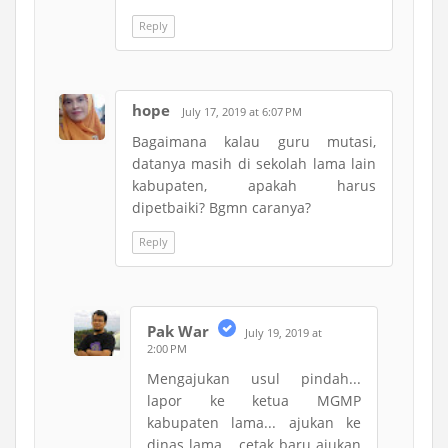
Reply
hope
July 17, 2019 at 6:07 PM
Bagaimana kalau guru mutasi,
datanya masih di sekolah lama lain
kabupaten, apakah harus
dipetbaiki? Bgmn caranya?
Reply
Pak War
July 19, 2019 at
2:00 PM
Mengajukan usul pindah...
lapor ke ketua MGMP
kabupaten lama... ajukan ke
dinas lama... cetak baru ajukan