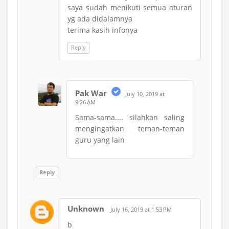
saya sudah menikuti semua aturan
yg ada didalamnya
terima kasih infonya
Reply
Pak War
July 10, 2019 at
9:26 AM
Sama-sama.... silahkan saling
mengingatkan teman-teman
guru yang lain
Reply
Unknown
July 16, 2019 at 1:53 PM
b