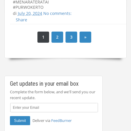
#MENARATERATAI
#PURWOKERTO
di
July 20, 2024
No comments:
Share
1
2
3
»
Get updates in your email box
Complete the form below, and we'll send you our
recent update.
Deliver via
FeedBurner