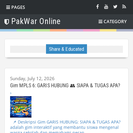
PAGES
PakWar Online
CATEGORY
Share & Educated
Sunday, July 12, 2026
Gim MPLS 6: GARIS HUBUNG 👥 SIAPA & TUGAS APA?
›
📌 Deskripsi Gim GARIS HUBUNG: SIAPA & TUGAS APA?
adalah gim interaktif yang membantu siswa mengenal
warga sekolah dan memahami peran...