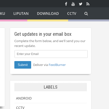
AKU
LIPUTAN
DOWNLOAD
CCTV
Get updates in your email box
Complete the form below, and we'll send you our
recent update.
Deliver via
FeedBurner
LABELS
ANDROID
CCTV