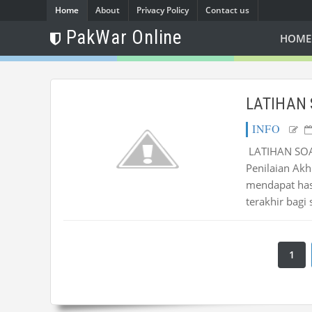
Home
About
Privacy Policy
Contact us
PakWar Online
HOME
LATIHAN 
INFO
LATIHAN SOAL
Penilaian Akh
mendapat hasi
terakhir bagi
1