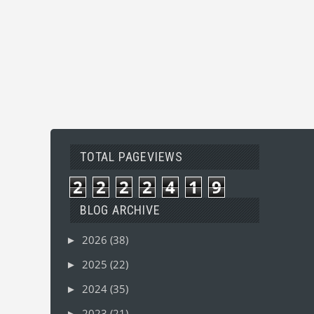
TOTAL PAGEVIEWS
2
2
2
2
4
1
9
BLOG ARCHIVE
2026
(38)
►
2025
(22)
►
2024
(35)
►
2023
(21)
►