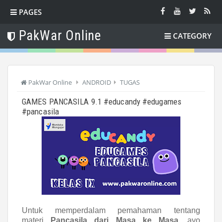
PAGES
PakWar Online
CATEGORY
PakWar Online
ANDROID
TUGAS
GAMES PANCASILA 9.1 #educandy #edugames
#pancasila
Untuk memperdalam pemahaman tentang
materi
Pancasila dari Masa ke Masa
, ayo