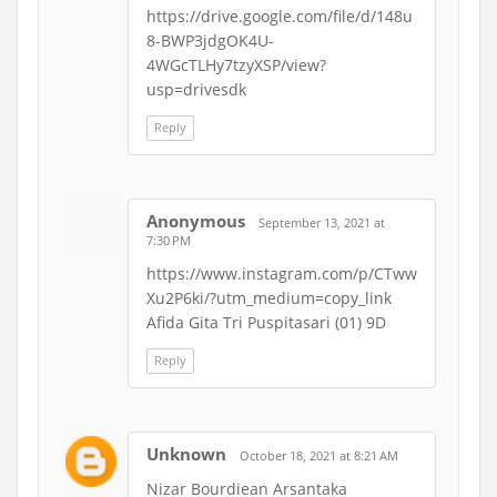
https://drive.google.com/file/d/148u
8-BWP3jdgOK4U-
4WGcTLHy7tzyXSP/view?
usp=drivesdk
Reply
Anonymous
September 13, 2021 at
7:30 PM
https://www.instagram.com/p/CTww
Xu2P6ki/?utm_medium=copy_link
Afida Gita Tri Puspitasari (01) 9D
Reply
Unknown
October 18, 2021 at 8:21 AM
Nizar Bourdiean Arsantaka