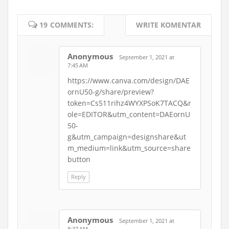
19 COMMENTS:
WRITE KOMENTAR
Anonymous
September 1, 2021 at
7:45 AM
https://www.canva.com/design/DAE
ornU50-g/share/preview?
token=Cs511rihz4WYXPSoK7TACQ&r
ole=EDITOR&utm_content=DAEornU
50-
g&utm_campaign=designshare&ut
m_medium=link&utm_source=share
button
Reply
Anonymous
September 1, 2021 at
8:37 AM