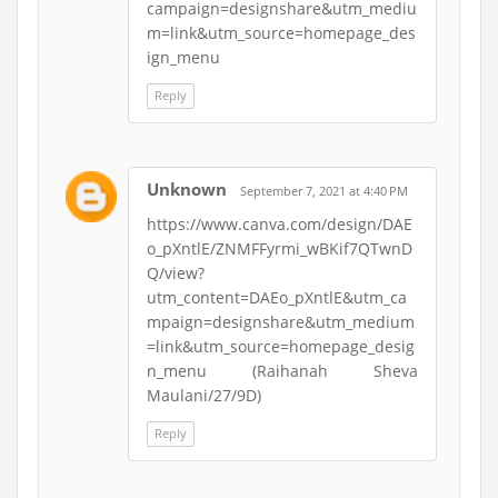
campaign=designshare&utm_mediu
m=link&utm_source=homepage_des
ign_menu
Reply
Unknown
September 7, 2021 at 4:40 PM
https://www.canva.com/design/DAE
o_pXntlE/ZNMFFyrmi_wBKif7QTwnD
Q/view?
utm_content=DAEo_pXntlE&utm_ca
mpaign=designshare&utm_medium
=link&utm_source=homepage_desig
n_menu (Raihanah Sheva
Maulani/27/9D)
Reply