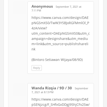
Anonymous
September 7, 2021 at
7:11 PM
https://www.canva.com/design/DAE
pNGSmXS0/TwW3Y5BJxRGFMmlOl_P
4zA/view?
utm_content=DAEpNGSmXS0&utm_c
ampaign=designshare&utm_mediu
m=link&utm_source=publishshareli
nk
(Bintoro Setiawan Wijaya/08/9D)
Reply
Wanda Rizqia / 9D / 30
September
7, 2021 at 8:13 PM
https://www.canva.com/design/DAE
pSENjzcg/F_SHfvGvDDgJ95hjCFv2Sw/