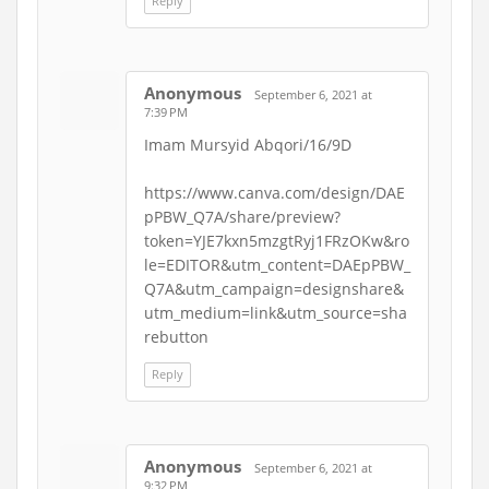
Reply
Anonymous
September 6, 2021 at
7:39 PM
Imam Mursyid Abqori/16/9D
https://www.canva.com/design/DAE
pPBW_Q7A/share/preview?
token=YJE7kxn5mzgtRyj1FRzOKw&ro
le=EDITOR&utm_content=DAEpPBW_
Q7A&utm_campaign=designshare&
utm_medium=link&utm_source=sha
rebutton
Reply
Anonymous
September 6, 2021 at
9:32 PM