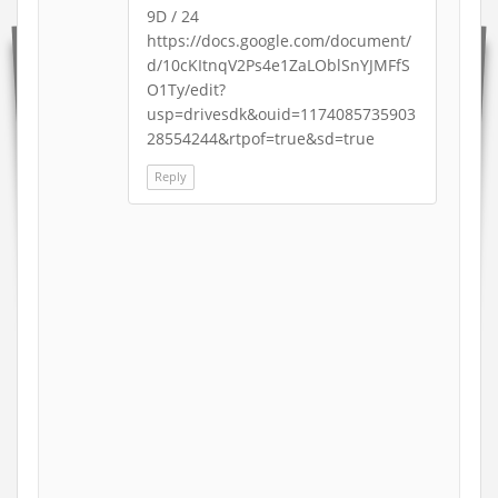
9D / 24
https://docs.google.com/document/
d/10cKItnqV2Ps4e1ZaLOblSnYJMFfS
O1Ty/edit?
usp=drivesdk&ouid=1174085735903
28554244&rtpof=true&sd=true
Reply