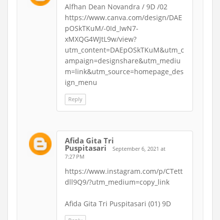
Alfhan Dean Novandra / 9D /02
https://www.canva.com/design/DAE
pOSkTKuM/-0Id_IwN7-
xMXQG4WJtL9w/view?
utm_content=DAEpOSkTKuM&utm_c
ampaign=designshare&utm_mediu
m=link&utm_source=homepage_des
ign_menu
Reply
Afida Gita Tri
Puspitasari
September 6, 2021 at
7:27 PM
https://www.instagram.com/p/CTett
dll9Q9/?utm_medium=copy_link
Afida Gita Tri Puspitasari (01) 9D