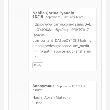
Nabila Qorina Syauqiy
9D/19
September 9, 2021 at 9:12 AM
https://www.canva.com/design/DAE
peOY4OK8/uuBy40xophPfjIYP7b1Z-
Q/view?
utm_content=DAEpeOY4OK8&utm_c
ampaign=designshare&utm_mediu
m=link&utm_source=publishshareli
nk
Reply
Anonymous
September 12, 2021 at
7:48 PM
Naufal Abyan Mutaqin
9D/22