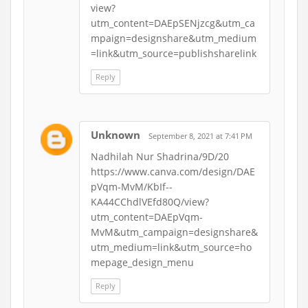
view?
utm_content=DAEpSENjzcg&utm_ca
mpaign=designshare&utm_medium
=link&utm_source=publishsharelink
Reply
Unknown
September 8, 2021 at 7:41 PM
Nadhilah Nur Shadrina/9D/20
https://www.canva.com/design/DAE
pVqm-MvM/KbIf--
KA44CChdlVEfd80Q/view?
utm_content=DAEpVqm-
MvM&utm_campaign=designshare&
utm_medium=link&utm_source=ho
mepage_design_menu
Reply