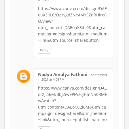
https://www.canva.com/design/DAE
ouX3itL0/Qz1vgbZNe4MYEZqRHiro6
Q/view?
utm_content=DAEouX3itL0&utm_ca
mpaign=designshare&utm_medium
=link&utm_source=sharebutton
Reply
Nadya Amalya Fathoni
September
1, 2021 at 4:04 PM
https://www.canva.com/design/DAE
orXj2i6M/BbJZiw9PFVz0JHmNh0RMF
w/watch?
utm_content=DAEorXj2i6M&utm_ca
mpaign=designshare&utm_medium
=link&utm_source=publishsharelink