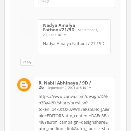
Reply
Nadya Amalya
Fathoni/21/9D
September 1,
2021 at 4:10 PM
Nadya Amalya Fathoni / 21 / 9D
Reply
R. Nabil Abhinaya / 9D /
26
September 2, 2021 at 8:10 PM
https://www.canva.com/design/DAE
o3Ba4i8Y/share/preview?
token=o4k0zQX0wWh7aKs5B4o_JA&r
ole=EDITOR&utm_content=DAEo3Ba
4i8Y&utm_campaign=designshare&
utm_medium=link&utm_source=sha