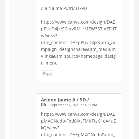
Zia Naima Putri/31/9D
https://www.canva.com/design/DAE
pPUvD4jk/SCarvRM_rMZW3S7jAEPdT
w/view?
utm_content=DAEpPUvD4jk&utm_ca
mpaign=designshare&utm_medium
=link&utm_source=homepage_desig
n_menu
Reply
Arlene Jaime A / 9D /
05
September 7, 2021 at 4:37 PM
https://www.canva.com/design/DAE
pMXONedo/Fpd6IXcFMKTtsC1eA4uE
kQ/view?
utm_content=DAEpMXONedo&utm_