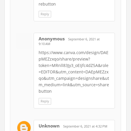
rebutton
Reply
Anonymous
September 6, 2021 at
9:10 AM
https://www.canva.com/design/DAE
pMEZzxqo/share/preview?
token=MRnll83Jy3_oEIjfc4dZ5A&role
=EDITOR&utm_content=DAEpMEZzx
qo&utm_campaign=designshare&ut
m_medium=link&utm_source=share
button
Reply
Unknown
September 6, 2021 at 4:32 PM